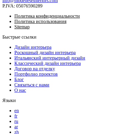
info@modeneseinteriors.com
P.IVA:
05076590289
Политика конфиденциальности
Политика использования
Sitemap
Быстрые ссылки
Дизайн интерьера
Роскошный дизайн интерьера
Итальянский интерьерный дизайн
Классический дизайн интерьера
Договор на отделку
Портфолио проектов
Блог
Связаться с нами
О нас
Языки
en
fr
ru
ar
zh