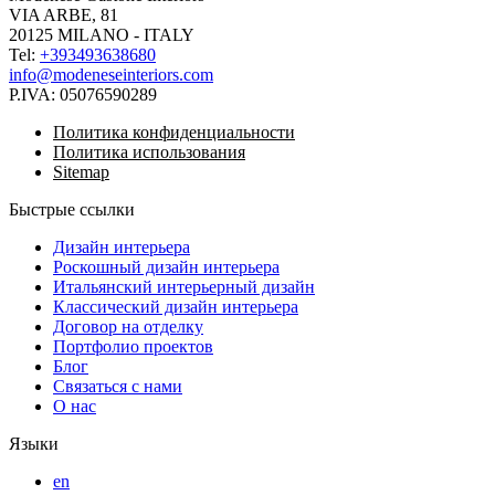
VIA ARBE, 81
20125 MILANO - ITALY
Tel:
+393493638680
info@modeneseinteriors.com
P.IVA:
05076590289
Политика конфиденциальности
Политика использования
Sitemap
Быстрые ссылки
Дизайн интерьера
Роскошный дизайн интерьера
Итальянский интерьерный дизайн
Классический дизайн интерьера
Договор на отделку
Портфолио проектов
Блог
Связаться с нами
О нас
Языки
en