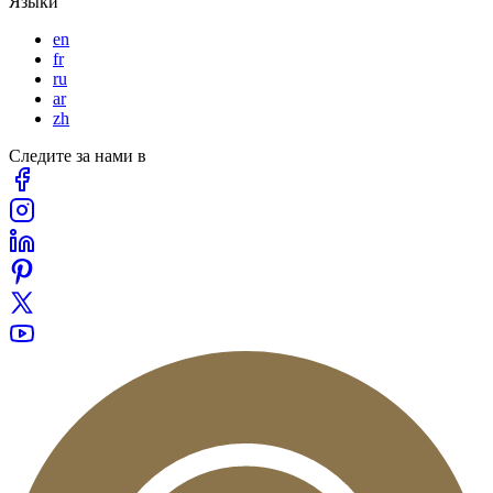
Языки
en
fr
ru
ar
zh
Следите за нами в