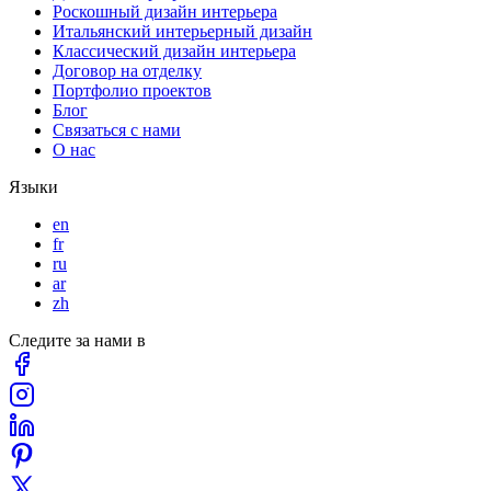
Роскошный дизайн интерьера
Итальянский интерьерный дизайн
Классический дизайн интерьера
Договор на отделку
Портфолио проектов
Блог
Связаться с нами
О нас
Языки
en
fr
ru
ar
zh
Следите за нами в