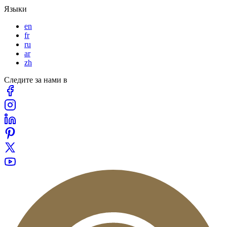
Языки
en
fr
ru
ar
zh
Следите за нами в