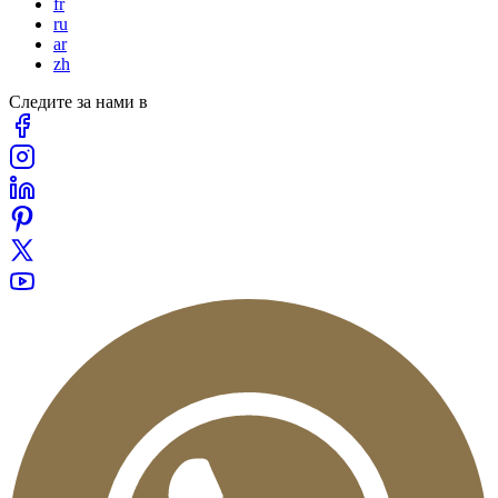
fr
ru
ar
zh
Следите за нами в