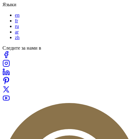
Языки
en
fr
ru
ar
zh
Следите за нами в