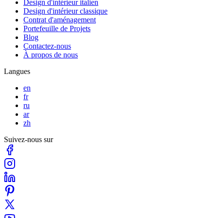
Design d'intérieur italien
Design d'intérieur classique
Contrat d'aménagement
Portefeuille de Projets
Blog
Contactez-nous
À propos de nous
Langues
en
fr
ru
ar
zh
Suivez-nous sur