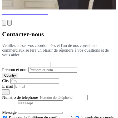
GASTONE A EU 97 ANS
Contactez-nous
Veuillez laisser vos coordonnées et l'un de nos conseillers
commerciaux se fera un plaisir de répondre à vos questions et de
vous aider.
Prénom et nom
Country
City
E-mail
...
Numéro de téléphone
Message
J'accepte la Politique de confidentialité.
Je souhaite recevoir