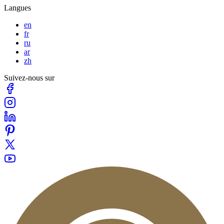
Langues
en
fr
ru
ar
zh
Suivez-nous sur