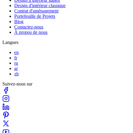
Design d'intérieur italien
Design d'intérieur classique
Contrat d'aménagement
Portefeuille de Projets
Blog
Contactez-nous
À propos de nous
Langues
en
fr
ru
ar
zh
Suivez-nous sur