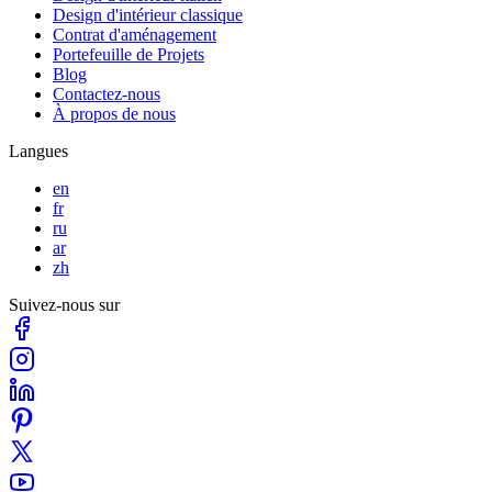
Design d'intérieur classique
Contrat d'aménagement
Portefeuille de Projets
Blog
Contactez-nous
À propos de nous
Langues
en
fr
ru
ar
zh
Suivez-nous sur