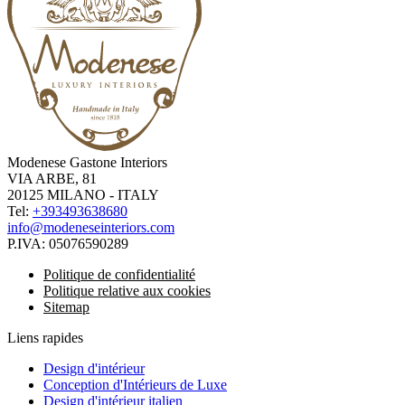
Modenese Gastone Interiors
VIA ARBE, 81
20125 MILANO - ITALY
Tel:
+393493638680
info@modeneseinteriors.com
P.IVA:
05076590289
Politique de confidentialité
Politique relative aux cookies
Sitemap
Liens rapides
Design d'intérieur
Conception d'Intérieurs de Luxe
Design d'intérieur italien