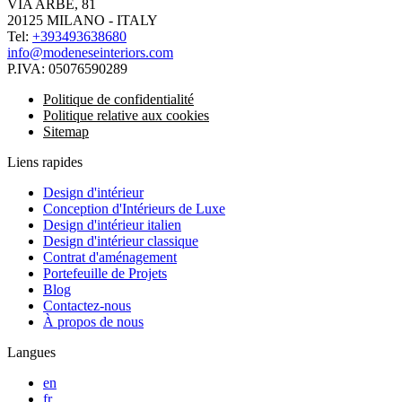
VIA ARBE, 81
20125 MILANO - ITALY
Tel:
+393493638680
info@modeneseinteriors.com
P.IVA:
05076590289
Politique de confidentialité
Politique relative aux cookies
Sitemap
Liens rapides
Design d'intérieur
Conception d'Intérieurs de Luxe
Design d'intérieur italien
Design d'intérieur classique
Contrat d'aménagement
Portefeuille de Projets
Blog
Contactez-nous
À propos de nous
Langues
en
fr