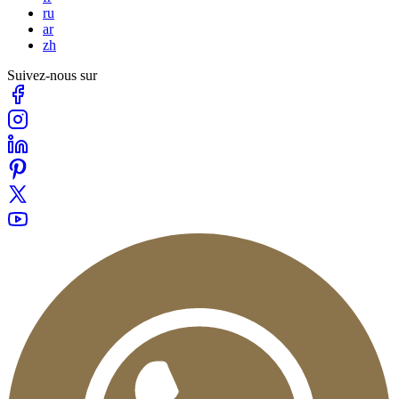
ru
ar
zh
Suivez-nous sur