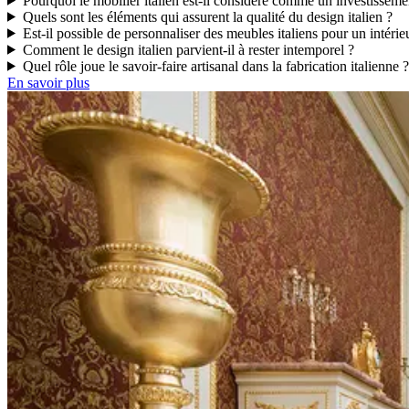
Pourquoi le mobilier italien est-il considéré comme un investisseme
Quels sont les éléments qui assurent la qualité du design italien ?
Est-il possible de personnaliser des meubles italiens pour un intérie
Comment le design italien parvient-il à rester intemporel ?
Quel rôle joue le savoir-faire artisanal dans la fabrication italienne ?
En savoir plus