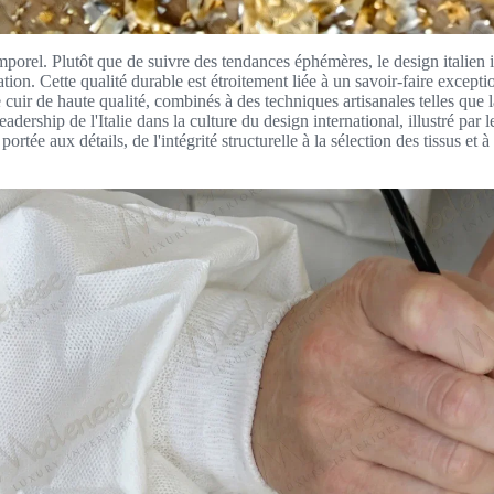
temporel. Plutôt que de suivre des tendances éphémères, le design italien
ion. Cette qualité durable est étroitement liée à un savoir-faire excepti
 cuir de haute qualité, combinés à des techniques artisanales telles que la
leadership de l'Italie dans la culture du design international, illustré p
rtée aux détails, de l'intégrité structurelle à la sélection des tissus et 