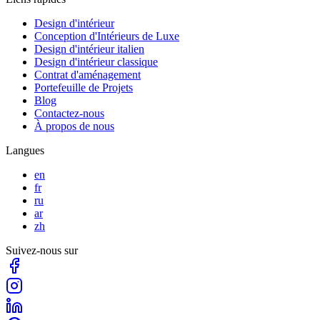
Design d'intérieur
Conception d'Intérieurs de Luxe
Design d'intérieur italien
Design d'intérieur classique
Contrat d'aménagement
Portefeuille de Projets
Blog
Contactez-nous
À propos de nous
Langues
en
fr
ru
ar
zh
Suivez-nous sur