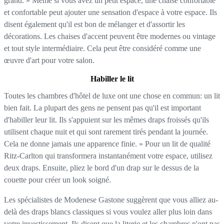
grand. » Même si vous avez un petit espace, une chaise confortable
et confortable peut ajouter une sensation d'espace à votre espace. Ils
disent également qu'il est bon de mélanger et d'assortir les
décorations. Les chaises d'accent peuvent être modernes ou vintage
et tout style intermédiaire. Cela peut être considéré comme une
œuvre d'art pour votre salon.
Habiller le lit
Toutes les chambres d'hôtel de luxe ont une chose en commun: un lit
bien fait. La plupart des gens ne pensent pas qu'il est important
d'habiller leur lit. Ils s'appuient sur les mêmes draps froissés qu'ils
utilisent chaque nuit et qui sont rarement tirés pendant la journée.
Cela ne donne jamais une apparence finie. » Pour un lit de qualité
Ritz-Carlton qui transformera instantanément votre espace, utilisez
deux draps. Ensuite, pliez le bord d'un drap sur le dessus de la
couette pour créer un look soigné.
Les spécialistes de Modenese Gastone suggèrent que vous alliez au-
delà des draps blancs classiques si vous voulez aller plus loin dans
votre investissement. Ils disent que la literie et les chambres n'ont pas