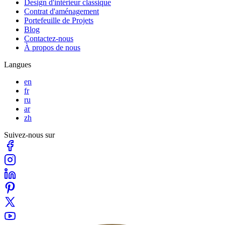
Design d'intérieur classique
Contrat d'aménagement
Portefeuille de Projets
Blog
Contactez-nous
À propos de nous
Langues
en
fr
ru
ar
zh
Suivez-nous sur