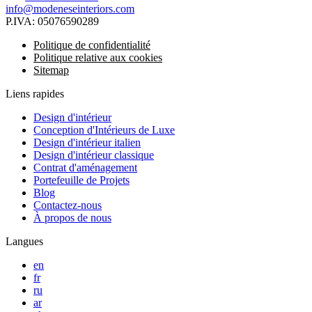
info@modeneseinteriors.com
P.IVA:
05076590289
Politique de confidentialité
Politique relative aux cookies
Sitemap
Liens rapides
Design d'intérieur
Conception d'Intérieurs de Luxe
Design d'intérieur italien
Design d'intérieur classique
Contrat d'aménagement
Portefeuille de Projets
Blog
Contactez-nous
À propos de nous
Langues
en
fr
ru
ar