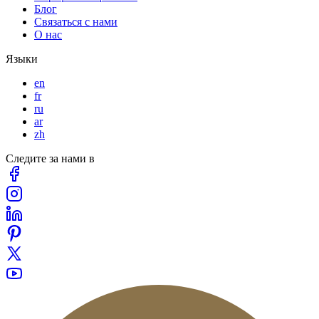
Блог
Связаться с нами
О нас
Языки
en
fr
ru
ar
zh
Следите за нами в