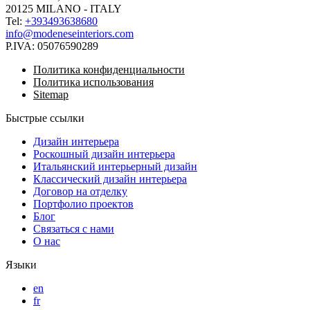
20125 MILANO - ITALY
Tel:
+393493638680
info@modeneseinteriors.com
P.IVA:
05076590289
Политика конфиденциальности
Политика использования
Sitemap
Быстрые ссылки
Дизайн интерьера
Роскошный дизайн интерьера
Итальянский интерьерный дизайн
Классический дизайн интерьера
Договор на отделку
Портфолио проектов
Блог
Связаться с нами
О нас
Языки
en
fr