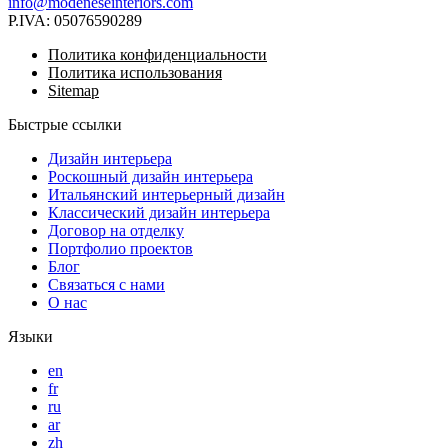
info@modeneseinteriors.com
P.IVA:
05076590289
Политика конфиденциальности
Политика использования
Sitemap
Быстрые ссылки
Дизайн интерьера
Роскошный дизайн интерьера
Итальянский интерьерный дизайн
Классический дизайн интерьера
Договор на отделку
Портфолио проектов
Блог
Связаться с нами
О нас
Языки
en
fr
ru
ar
zh