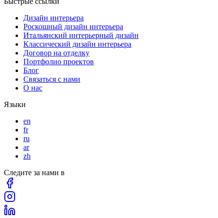
Быстрые ссылки
Дизайн интерьера
Роскошный дизайн интерьера
Итальянский интерьерный дизайн
Классический дизайн интерьера
Договор на отделку
Портфолио проектов
Блог
Связаться с нами
О нас
Языки
en
fr
ru
ar
zh
Следите за нами в