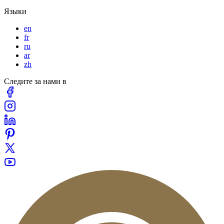
Языки
en
fr
ru
ar
zh
Следите за нами в