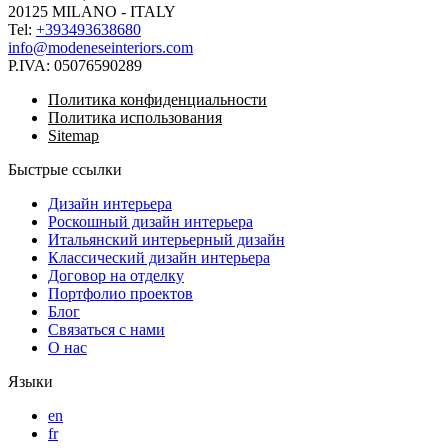
20125 MILANO - ITALY
Tel:
+393493638680
info@modeneseinteriors.com
P.IVA:
05076590289
Политика конфиденциальности
Политика использования
Sitemap
Быстрые ссылки
Дизайн интерьера
Роскошный дизайн интерьера
Итальянский интерьерный дизайн
Классический дизайн интерьера
Договор на отделку
Портфолио проектов
Блог
Связаться с нами
О нас
Языки
en
fr