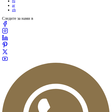
ru
ar
zh
Следите за нами в