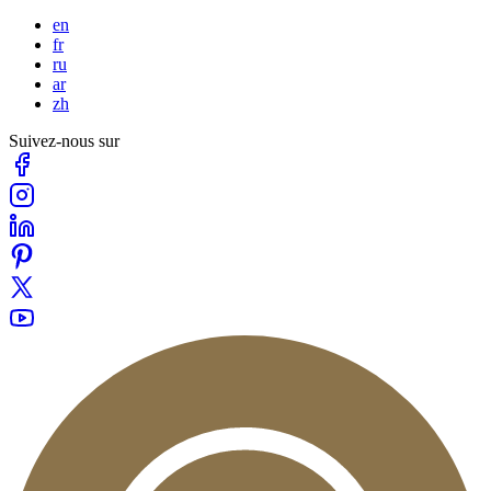
en
fr
ru
ar
zh
Suivez-nous sur