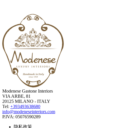
Modenese Gastone Interiors
VIA ARBE, 81
20125 MILANO - ITALY
Tel:
+393493638680
info@modeneseinteriors.com
P.IVA:
05076590289
隐私政策