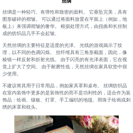
丝绸
丝绸是一种轻巧、有弹性和致密的面料。 它垂坠完美，具有
图形破碎的褶皱。 可以通过将面料放置在平面上（例如，地
板上）来强调褶皱的奢华。 根据处理方式，由扭曲和长丝制
成的纺织品几乎不会起皱。
天然丝绸的主要特征是适度的光泽。 光线的游戏揭示了纹
理，以不同的色调闪烁。 丝纤维具有三角形截面，因此，像
棱镜一样反射和折射光线。 由于闪亮的有光泽表面，它在视
觉上扩大了空间。 由于耐磨性低，天然丝绸在家具软垫中很
少使用。
不建议将其用于日常用品，例如家具罩和桌布。 丝绸纺织品
在室内装饰中更多的是装饰性的而不是功利性的，适合作为装
饰品：绘画、镶板、灯罩、手工编织的地毯、用珠子绘画或刺
绣的床罩和枕头。