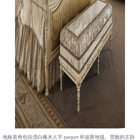
地板装饰包括漂白橡木人字 parquet 和波斯地毯。宽敞的主卧