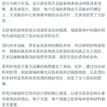
室分为两个区域。设计师采用天花板装饰来使这种陈述更清
晰、更具表现力。因此，每个区域的界限由天花板的凹槽定
义，天花板的中心装饰着华丽的水晶吊灯，完美地照亮了主卧
室。
主卧室的装饰营造出浪漫而喜庆的氛围。墙面装饰中的额外照
明为房间提供了良好的光泽和光芒。
漂白的木地板、带有金色装饰的雕刻木材、对比鲜明的饰面组
件、精致的家具和丰富的装饰使主卧室的室内真正令人惊叹。
艺术品被略微圆润的墙壁所强调，墙壁呈现出柔和的灰色。
柔和的色彩方案为温馨的氛围奠定了基础。此外，通过结合材
料和纹理，例如黄铜的哑光闪烁表面和旧镜面饰面，以及漂白
的木材和蓝色和灰色色调的微妙混合，创造了令人惊叹的图
像。
所有功能都经过室内设计师的精心挑选，以使主卧室反映出奢
华装饰的高地位。每个方面、每个细微之处和每种装饰材料都
至关重要。