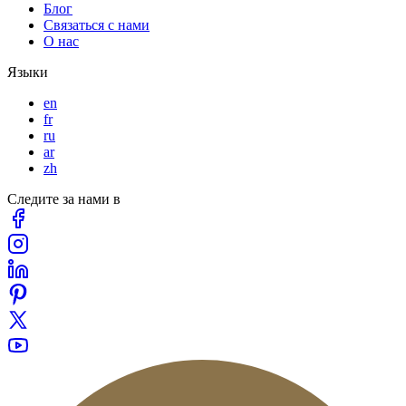
Блог
Связаться с нами
О нас
Языки
en
fr
ru
ar
zh
Следите за нами в