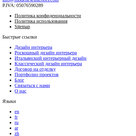
P.IVA:
05076590289
Политика конфиденциальности
Политика использования
Sitemap
Быстрые ссылки
Дизайн интерьера
Роскошный дизайн интерьера
Итальянский интерьерный дизайн
Классический дизайн интерьера
Договор на отделку
Портфолио проектов
Блог
Связаться с нами
О нас
Языки
en
fr
ru
ar
zh