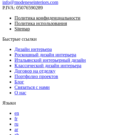
info@modeneseinteriors.com
P.IVA:
05076590289
Политика конфиденциальности
Политика использования
Sitemap
Быстрые ссылки
Дизайн интерьера
Роскошный дизайн интерьера
Итальянский интерьерный дизайн
Классический дизайн интерьера
Договор на отделку
Портфолио проектов
Блог
Связаться с нами
О нас
Языки
en
fr
ru
ar
zh