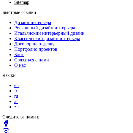
Sitemap
Быстрые ссылки
Дизайн интерьера
Роскошный дизайн интерьера
Итальянский интерьерный дизайн
Классический дизайн интерьера
Договор на отделку
Портфолио проектов
Блог
Связаться с нами
О нас
Языки
en
fr
ru
ar
zh
Следите за нами в