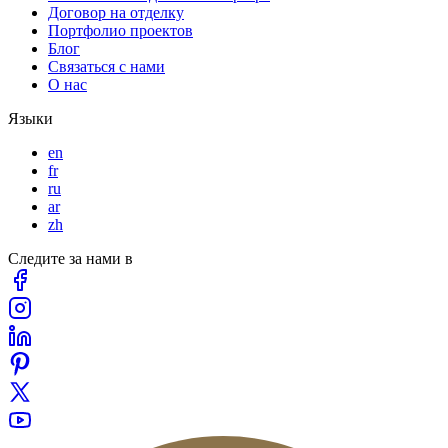
Договор на отделку
Портфолио проектов
Блог
Связаться с нами
О нас
Языки
en
fr
ru
ar
zh
Следите за нами в