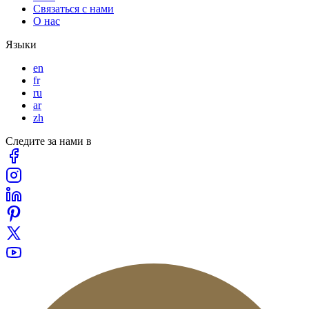
Связаться с нами
О нас
Языки
en
fr
ru
ar
zh
Следите за нами в