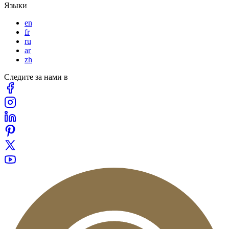
Языки
en
fr
ru
ar
zh
Следите за нами в