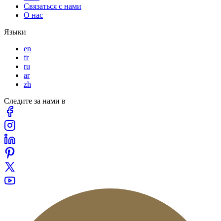
Связаться с нами
О нас
Языки
en
fr
ru
ar
zh
Следите за нами в