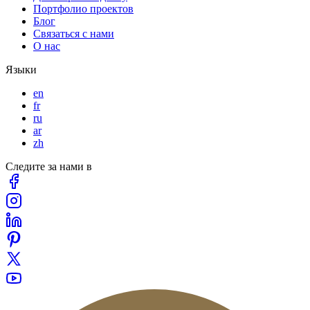
Портфолио проектов
Блог
Связаться с нами
О нас
Языки
en
fr
ru
ar
zh
Следите за нами в