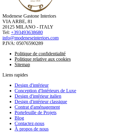
Modenese Gastone Interiors
VIA ARBE, 81
20125 MILANO - ITALY
Tel:
+393493638680
info@modeneseinteriors.com
P.IVA:
05076590289
Politique de confidentialité
Politique relative aux cookies
Sitemap
Liens rapides
Design d'intérieur
Conception d'Intérieurs de Luxe
Design d'intérieur italien
Design d'intérieur classique
Contrat d'aménagement
Portefeuille de Projets
Blog
Contactez-nous
À propos de nous