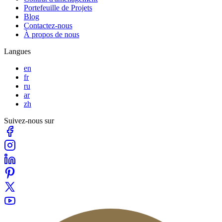
Portefeuille de Projets
Blog
Contactez-nous
À propos de nous
Langues
en
fr
ru
ar
zh
Suivez-nous sur