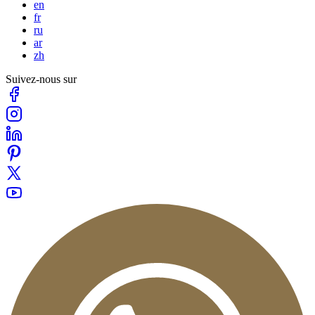
en
fr
ru
ar
zh
Suivez-nous sur