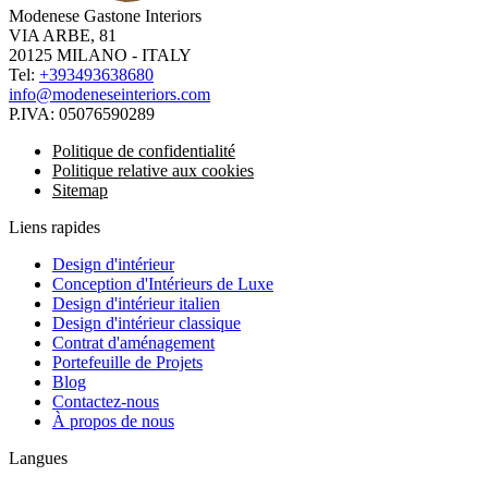
Modenese Gastone Interiors
VIA ARBE, 81
20125 MILANO - ITALY
Tel:
+393493638680
info@modeneseinteriors.com
P.IVA:
05076590289
Politique de confidentialité
Politique relative aux cookies
Sitemap
Liens rapides
Design d'intérieur
Conception d'Intérieurs de Luxe
Design d'intérieur italien
Design d'intérieur classique
Contrat d'aménagement
Portefeuille de Projets
Blog
Contactez-nous
À propos de nous
Langues