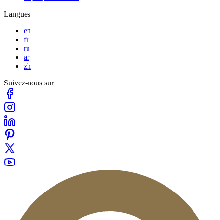
Langues
en
fr
ru
ar
zh
Suivez-nous sur