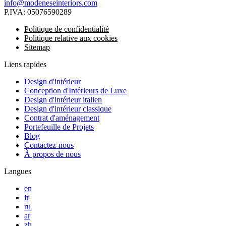
info@modeneseinteriors.com
P.IVA:
05076590289
Politique de confidentialité
Politique relative aux cookies
Sitemap
Liens rapides
Design d'intérieur
Conception d'Intérieurs de Luxe
Design d'intérieur italien
Design d'intérieur classique
Contrat d'aménagement
Portefeuille de Projets
Blog
Contactez-nous
À propos de nous
Langues
en
fr
ru
ar
zh