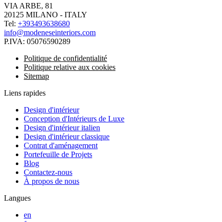
VIA ARBE, 81
20125 MILANO - ITALY
Tel:
+393493638680
info@modeneseinteriors.com
P.IVA:
05076590289
Politique de confidentialité
Politique relative aux cookies
Sitemap
Liens rapides
Design d'intérieur
Conception d'Intérieurs de Luxe
Design d'intérieur italien
Design d'intérieur classique
Contrat d'aménagement
Portefeuille de Projets
Blog
Contactez-nous
À propos de nous
Langues
en