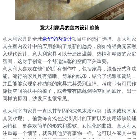
意大利家具的室内设计趋势
意大利家具是全球
豪华室内设计
项目中的热门选择。意大利家
具在室内设计中的应用影响了最新的趋势，例如将经典元素融
入现代设计。意大利家具可以营造出温馨、热情和精致的家庭
氛围，这对于创造一个舒适温馨的空间至关重要。
意大利人喜欢在他们的所有创作中，包括家具，混合形式和功
能。流行的家具具有清晰、简单的线条，结合了优雅和简约，
并且能够实现多种功能的家具尤其受到追捧。考虑带有可用作
储物空间的扶手的椅子，或者带有隐藏储物空间的底座。出于
同样的原因，沙发床也很常见。
意大利室内家具一直以其坚固的深色木质框架（漆木或松木尤
其受欢迎）、偏爱饰有浅色波浪设计的正面以及使用锻铁旋钮
为特征。更喜欢简单的形式和柔软、女性化的曲线。意大利人
注重每一个细节，就像其他所有事物一样。这可以在家具中看