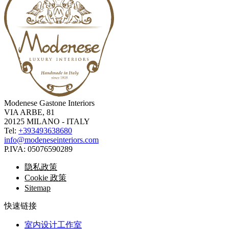
Modenese Gastone Interiors
VIA ARBE, 81
20125 MILANO - ITALY
Tel:
+393493638680
info@modeneseinteriors.com
P.IVA:
05076590289
隐私政策
Cookie 政策
Sitemap
快速链接
室内设计工作室