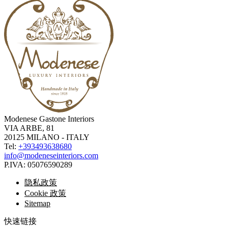
Modenese Gastone Interiors
VIA ARBE, 81
20125 MILANO - ITALY
Tel:
+393493638680
info@modeneseinteriors.com
P.IVA:
05076590289
隐私政策
Cookie 政策
Sitemap
快速链接