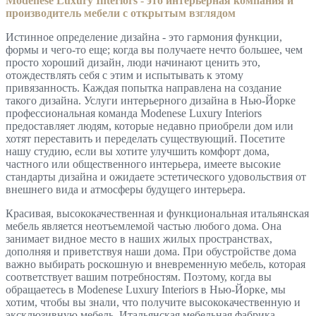
Modenese Luxury Interiors - это интерьерная компания и
производитель мебели с открытым взглядом
Истинное определение дизайна - это гармония функции,
формы и чего-то еще; когда вы получаете нечто большее, чем
просто хороший дизайн, люди начинают ценить это,
отождествлять себя с этим и испытывать к этому
привязанность. Каждая попытка направлена на создание
такого дизайна. Услуги интерьерного дизайна в Нью-Йорке
профессиональная команда Modenese Luxury Interiors
предоставляет людям, которые недавно приобрели дом или
хотят переставить и переделать существующий. Посетите
нашу студию, если вы хотите улучшить комфорт дома,
частного или общественного интерьера, имеете высокие
стандарты дизайна и ожидаете эстетического удовольствия от
внешнего вида и атмосферы будущего интерьера.
Красивая, высококачественная и функциональная итальянская
мебель является неотъемлемой частью любого дома. Она
занимает видное место в наших жилых пространствах,
дополняя и приветствуя наши дома. При обустройстве дома
важно выбирать роскошную и вневременную мебель, которая
соответствует вашим потребностям. Поэтому, когда вы
обращаетесь в Modenese Luxury Interiors в Нью-Йорке, мы
хотим, чтобы вы знали, что получите высококачественную и
эксклюзивную мебель. Итальянская мебельная фабрика