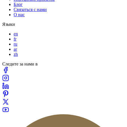
Блог
Связаться с нами
О нас
Языки
en
fr
ru
ar
zh
Следите за нами в