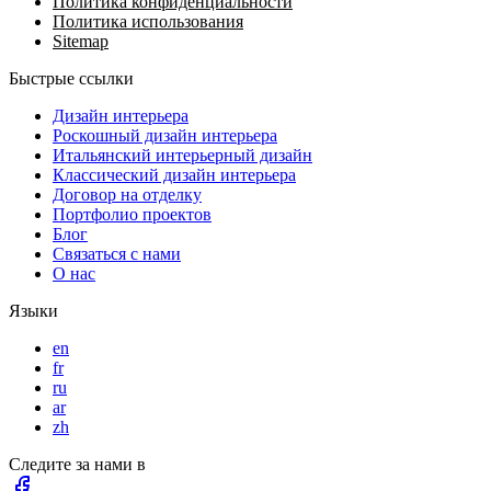
Политика конфиденциальности
Политика использования
Sitemap
Быстрые ссылки
Дизайн интерьера
Роскошный дизайн интерьера
Итальянский интерьерный дизайн
Классический дизайн интерьера
Договор на отделку
Портфолио проектов
Блог
Связаться с нами
О нас
Языки
en
fr
ru
ar
zh
Следите за нами в