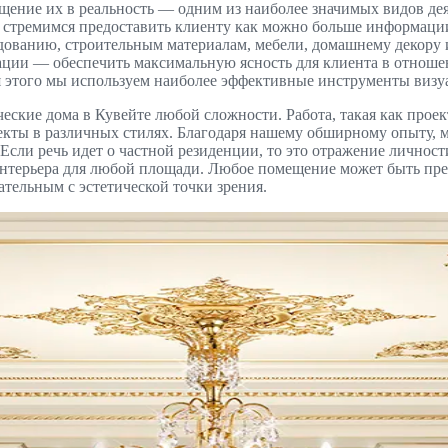
ение их в реальность — одним из наиболее значимых видов дея
 мы стремимся предоставить клиенту как можно больше информаци
дованию, строительным материалам, мебели, домашнему декору 
тации — обеспечить максимальную ясность для клиента в отнош
ля этого мы используем наиболее эффективные инструменты визу
ские дома в Кувейте любой сложности. Работа, такая как прое
екты в различных стилях. Благодаря нашему обширному опыту, 
ли речь идет о частной резиденции, то это отражение личности,
 интерьера для любой площади. Любое помещение может быть пр
ательным с эстетической точки зрения.