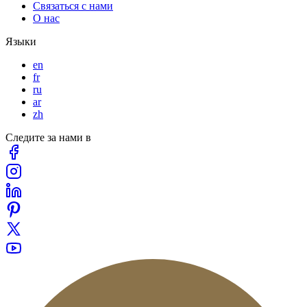
Связаться с нами
О нас
Языки
en
fr
ru
ar
zh
Следите за нами в