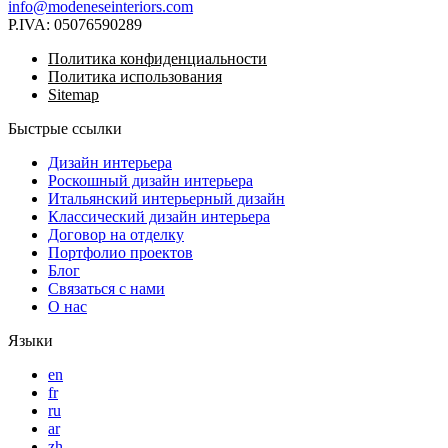
info@modeneseinteriors.com
P.IVA:
05076590289
Политика конфиденциальности
Политика использования
Sitemap
Быстрые ссылки
Дизайн интерьера
Роскошный дизайн интерьера
Итальянский интерьерный дизайн
Классический дизайн интерьера
Договор на отделку
Портфолио проектов
Блог
Связаться с нами
О нас
Языки
en
fr
ru
ar
zh