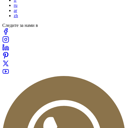
fr
ru
ar
zh
Следите за нами в