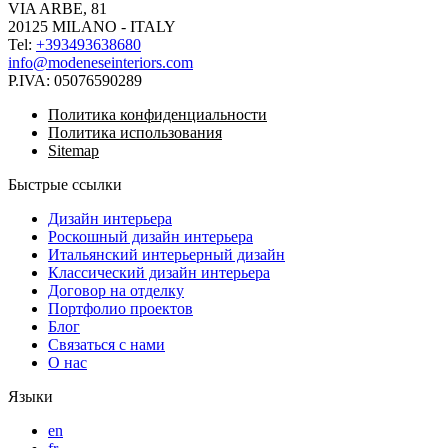
VIA ARBE, 81
20125 MILANO - ITALY
Tel:
+393493638680
info@modeneseinteriors.com
P.IVA:
05076590289
Политика конфиденциальности
Политика использования
Sitemap
Быстрые ссылки
Дизайн интерьера
Роскошный дизайн интерьера
Итальянский интерьерный дизайн
Классический дизайн интерьера
Договор на отделку
Портфолио проектов
Блог
Связаться с нами
О нас
Языки
en